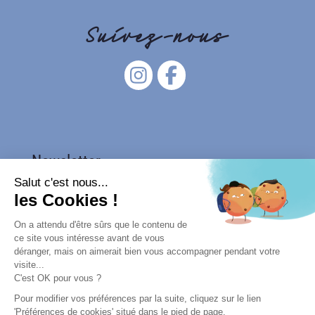
Suivez-nous
Newsletter
Salut c'est nous...
les Cookies !
On a attendu d'être sûrs que le contenu de
ce site vous intéresse avant de vous
déranger, mais on aimerait bien vous accompagner pendant votre
visite...
C'est OK pour vous ?
Pour modifier vos préférences par la suite, cliquez sur le lien
LIENS
'Préférences de cookies' situé dans le pied de page.