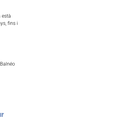
a està
s, fins i
 Balnéo
ar