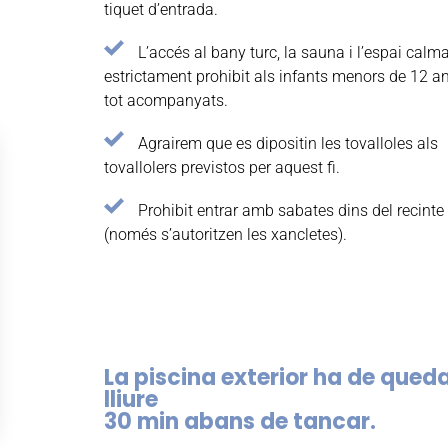
tiquet d’entrada.
L’accés al bany turc, la sauna i l’espai calm
estrictament prohibit als infants menors de 12 any
tot acompanyats.
Agrairem que es dipositin les tovalloles als
tovallolers previstos per aquest fi.
Prohibit entrar amb sabates dins del recinte
(només s’autoritzen les xancletes).
La piscina exterior ha de qued
lliure
30 min abans de tancar.
s Options