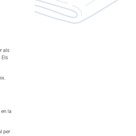
r als
 Els
ix.
 en la
l per