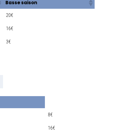
Basse saison
20€
16€
3€
8€
16€