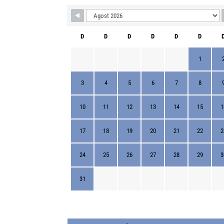
D
D
D
D
D
D
1
3
4
5
6
7
8
10
11
12
13
14
15
1
17
18
19
20
21
22
2
24
25
26
27
28
29
3
31