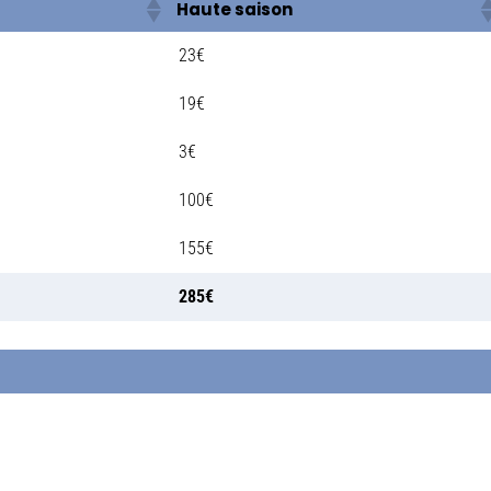
Haute saison
23€
19€
3€
100€
155€
285€