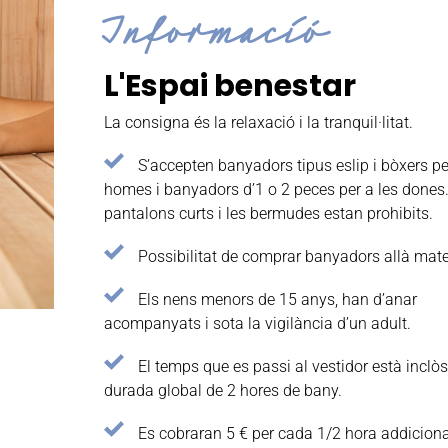
Informació
L'Espai benestar
La consigna és la relaxació i la tranquil·litat.
S’accepten banyadors tipus eslip i bòxers pe
homes i banyadors d’1 o 2 peces per a les dones.
pantalons curts i les bermudes estan prohibits.
Possibilitat de comprar banyadors allà mate
Els nens menors de 15 anys, han d’anar
acompanyats i sota la vigilància d’un adult.
El temps que es passi al vestidor està inclòs
durada global de 2 hores de bany.
Es cobraran 5 € per cada 1/2 hora addiciona