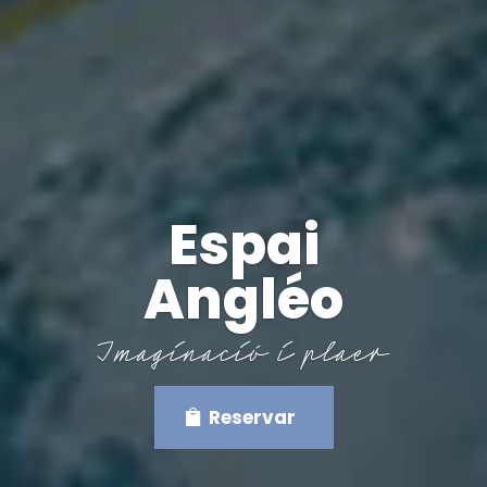
Espai
Angléo
Imaginació i plaer
Reservar