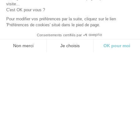
visite...
C'est OK pour vous ?
Pour modifier vos préférences par la suite, cliquez sur le lien
'Préférences de cookies' situé dans le pied de page.
Consentements certifiés par
Non merci
Je choisis
OK pour moi
Axeptio consent
Plateforme de Gestion du Consentement : Personnalisez vos O
Notre plateforme vous permet d'adapter et de gérer vos paramètr
Presentació
L'Espai Angléo et dona la benvinguda a
un lloc únic, com en un somni on
conflueixen l'aigua, la pedra, la fusta, la
neu, la imaginació i el plaer.