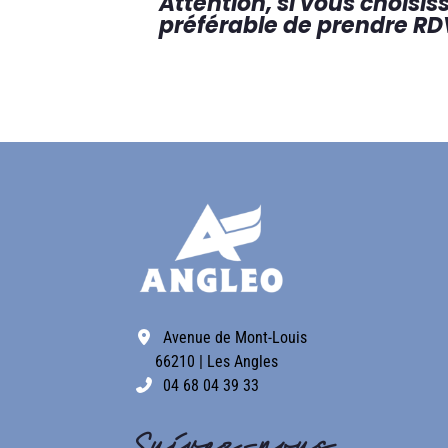
Attention, si vous choisis
préférable de prendre RD
Avenue de Mont-Louis
66210 | Les Angles
04 68 04 39 33
Suivez-nous