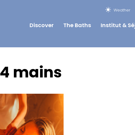
Weather
Discover
The Baths
Institut & Sé
 4 mains