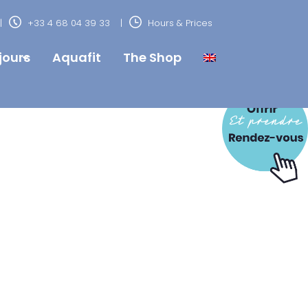
+33 4 68 04 39 33
Hours & Prices
jours
Aquafit
The Shop